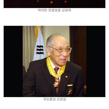
위대한 전쟁영웅 김영옥
국민훈장 모란장